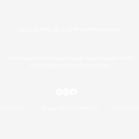
+33 6 69 46 64 05 I
m.libaros@refaite.com
Vos travaux de rénovation menés avec excellence, de
la conception à la remise des clés
e de cookies
Politique de confidentialité
Mentions l