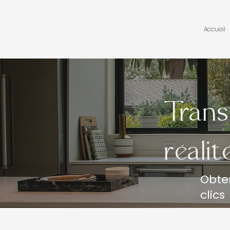
Accueil
Trans
réalit
Obte
clics