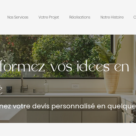
Nos Services
Votre Projet
Réalisations
Notre Histoire
C
formez vos idées en
é
nez votre devis personnalisé en quelque