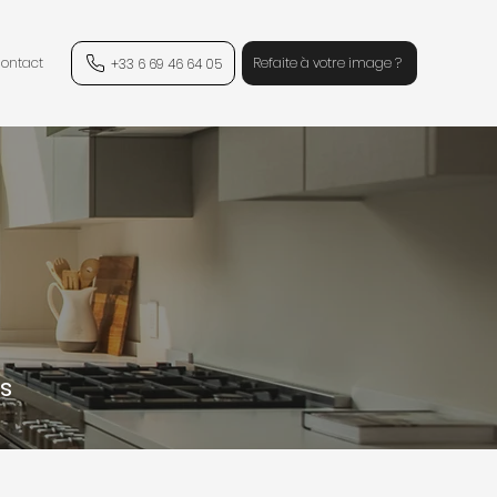
ontact
Refaite à votre image ?
+33 6 69 46 64 05
s