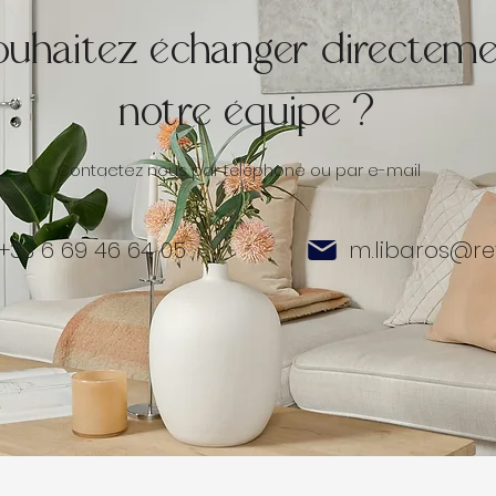
ouhaitez échanger directeme
notre équipe ?
Contactez nous par téléphone ou par e-mail
+33 6 69 46 64 05
m.libaros@re